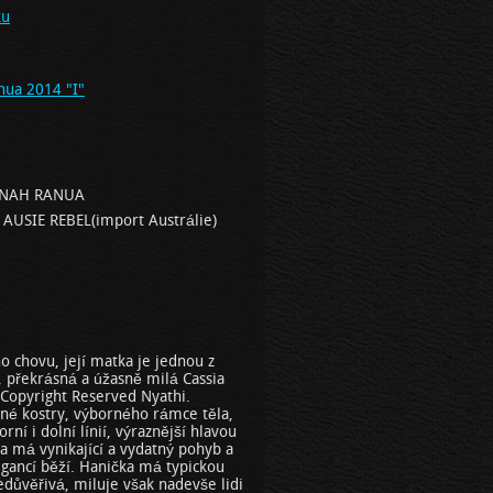
ku
nua 2014 "I"
NNAH RANUA
USIE REBEL(import Austrálie)
 chovu, její matka je jednou z
, překrásná a úžasně milá Cassia
Copyright Reserved Nyathi.
né kostry, výborného rámce těla,
ní i dolní línií, výraznější hlavou
má vynikající a vydatný pohyb a
legancí běží. Hanička má typickou
edůvěřivá, miluje však nadevše lidi