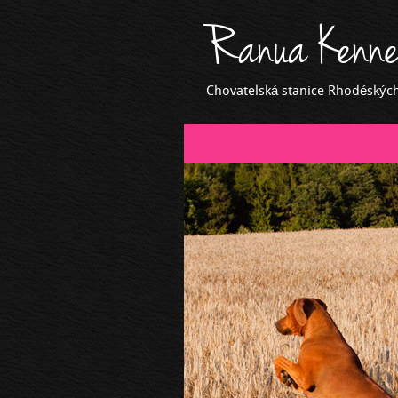
Ranua Kenne
Chovatelská stanice Rhodéskýc