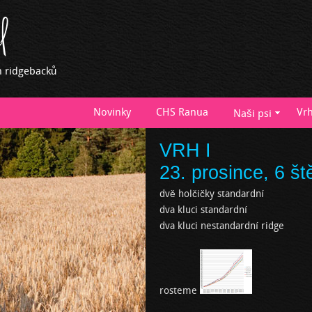
l
h ridgebacků
Novinky
CHS Ranua
Vr
Naši psi
VRH I
23. prosince, 6 št
dvě holčičky standardní
dva kluci standardní
dva kluci nestandardní ridge
rosteme