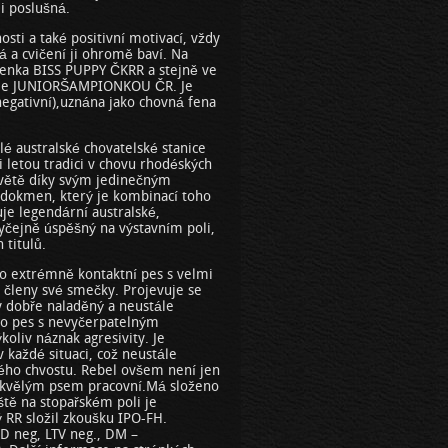
mi poslušná.
sti a také positivní motivací, vždy
á a cvičení ji ohromě baví. Na
tenka BISS PUPPY ČKRR a stejně ve
, je JUNIORŠAMPIONKOU ČR. Je
egativní),uznána jako chovná fena
lé australské chovatelské stanice
i letou tradici v chovu rhodéských
větě díky svým jedinečným
odokmen, který je kombinací toho
je legendární australské,
byčejně úspěšný na výstavním poli,
 titulů.
o extrémně kontaktní pes s velmi
 členy své smečky. Projevuje se
 dobře naladěný a neustále
e to pes s nevyčerpatelným
oliv náznak agresivity. Je
v každé situaci, což neustále
ého chvostu. Rebel ovšem není jen
skvělým psem pracovní.Má složeno
tě na stopařském poli je
 RR složil zkoušku IPO-FH.
D neg, LTV neg., DM –