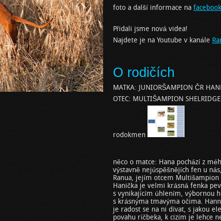
foto a další informace na
faceboo
Přidali jsme nová videa!
Najdete je na Youtube v kanále
Ra
O rodičích
MATKA: JUNIORŠAMPION ČR HA
OTEC: MULTIŠAMPION SHELRIDGE A
rodokmen
něco o matce: Hana pochází z mého
výstavně nejúspěšnějích fen u nás
Ranua, jejím otcem Multišampion 
Hanička je velmi krásná fenka pev
s vynikajícím úhlením, výbornou hor
s krásnýma tmavýma očima. Hanna 
je radost se na ni dívat, s jakou e
povahu ríčbeka, k cizím je lehce n