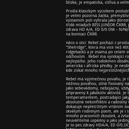
blízké, je empatická, citlivá a vel
Prošla klasickým výcvikem poslušno
je velmi pozorná žačka, přemýšliv
výstavním poli vyhrála jako doros
třídě mladých BISS JUNIOR ČKRR
zdravá HD A/A, ED 0/0 DM – N/N(n
na bonitaci ČKRR.
něco o otci: Rebel pochází z proslu
“Shelridge“, která má více než 40t
ridgebacků a je známá po celém s
odchovům . Rebel má vynikající r
nejlepšího. Jeho rodokmen obsahu
americké i africké předky. Je neo
kde získal mnoho nejprestižnějších
Rebel má výjímečnou povahu, je t
něžnou povahou, silně fixovaný na
jako sebevědomý, nebojácný, vždy
připravený k jakékoliv aktivitě. J
temperamentem, postrádající jakýk
absolutně nekonfliktní a radostný 
dokazuje nepřetržitým vrtěním sv
skvělým rodinným psem, ale je i 
mnoho pracovních zkoušek, a zvláš
neuvěřitelně úspěšný a jako jediný
Je to pes zdravý HDA/A, ED 0/0,OC