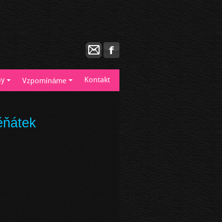
hy
Kontakt
Vzpomínáme
ěňátek